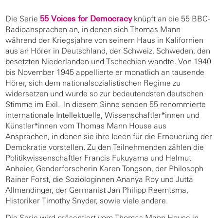
Die Serie
55 Voices for Democracy
knüpft an die 55 BBC-
Radioansprachen an, in denen sich Thomas Mann
während der Kriegsjahre von seinem Haus in Kalifornien
aus an Hörer in Deutschland, der Schweiz, Schweden, den
besetzten Niederlanden und Tschechien wandte. Von 1940
bis November 1945 appellierte er monatlich an tausende
Hörer, sich dem nationalsozialistischen Regime zu
widersetzen und wurde so zur bedeutendsten deutschen
Stimme im Exil. In diesem Sinne senden 55 renommierte
internationale Intellektuelle, Wissenschaftler*innen und
Künstler*innen vom Thomas Mann House aus
Ansprachen, in denen sie ihre Ideen für die Erneuerung der
Demokratie vorstellen. Zu den Teilnehmenden zählen die
Politikwissenschaftler Francis Fukuyama und Helmut
Anheier, Genderforscherin Karen Tongson, der Philosoph
Rainer Forst, die Soziologinnen Ananya Roy und Jutta
Allmendinger, der Germanist Jan Philipp Reemtsma,
Historiker Timothy Snyder, sowie viele andere.
Die Serie wird präsentiert vom Thomas Mann House in